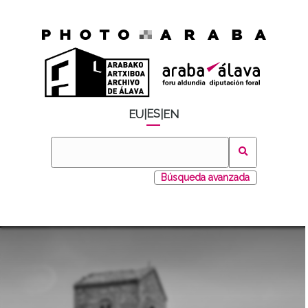
ES
EU
|
|
EN
Búsqueda avanzada