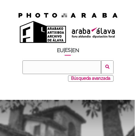
ES
EU
|
|
EN
Búsqueda avanzada