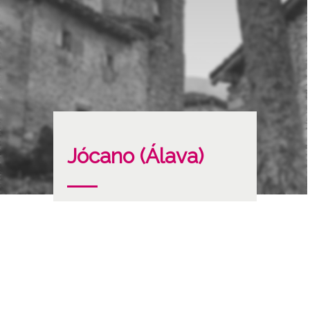
Jócano (Álava)