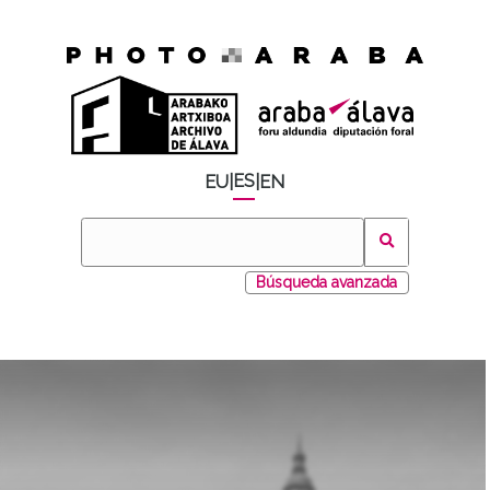
ES
EU
|
|
EN
Búsqueda avanzada