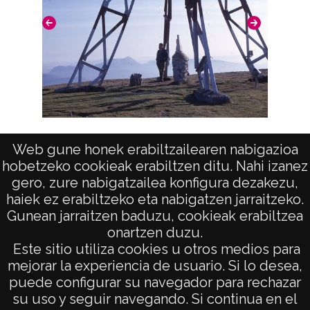
Eguiriñao (aterpea), Gorbeiako gurutzea,
Web gune honek erabiltzailearen nabigazioa
Gatzarrieta
hobetzeko cookieak erabiltzen ditu. Nahi izanez
gero, zure nabigatzailea konfigura dezakezu,
haiek ez erabiltzeko eta nabigatzen jarraitzeko.
Gunean jarraitzen baduzu, cookieak erabiltzea
onartzen duzu.
AVISO LEGAL
Este sitio utiliza cookies u otros medios para
POLÍTICA DE PRIVACIDAD
mejorar la experiencia de usuario. Si lo desea,
puede configurar su navegador para rechazar
ACCESIBILIDAD
su uso y seguir navegando. Si continua en el
ATENCIÓN CIUDADANA