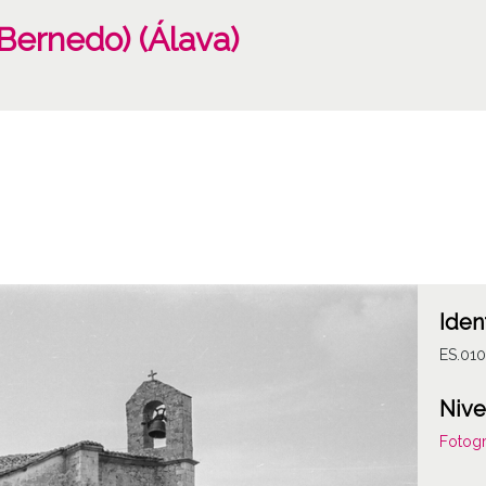
Bernedo) (Álava)
Iden
ES.01
Nive
Fotogr