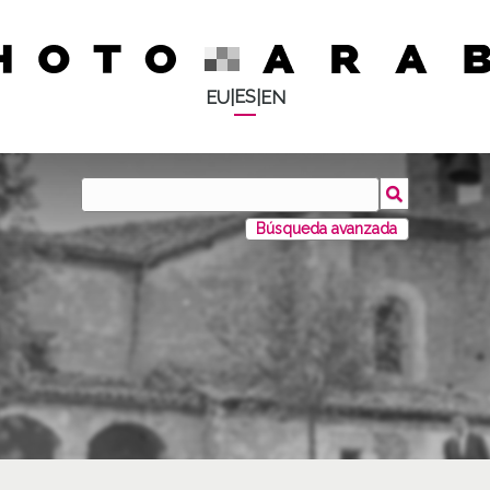
ES
EU
|
|
EN
Búsqueda avanzada