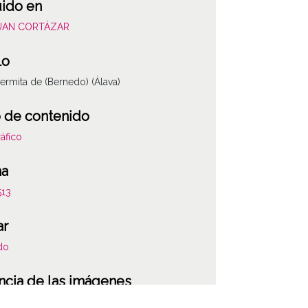
uido en
JUAN CORTÁZAR
lo
ermita de (Bernedo) (Álava)
 de contenido
áfico
ha
513
ar
do
ncia de las imágenes
-NC-SA 4.0