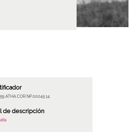
tificador
059.ATHA.COR.NP.00045.14
l de descripción
afía