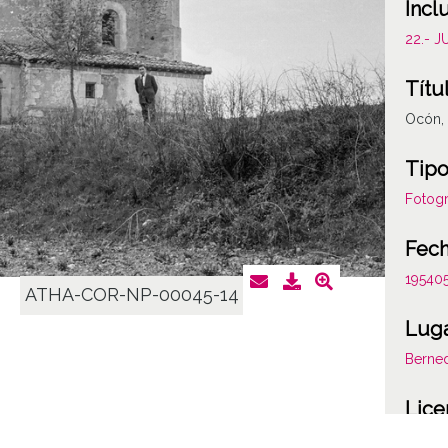
Incl
22.- 
Títu
Ocón, 
Tipo
Fotogr
Fec
19540
ATHA-COR-NP-00045-14
Lug
Berne
Lice
CC BY