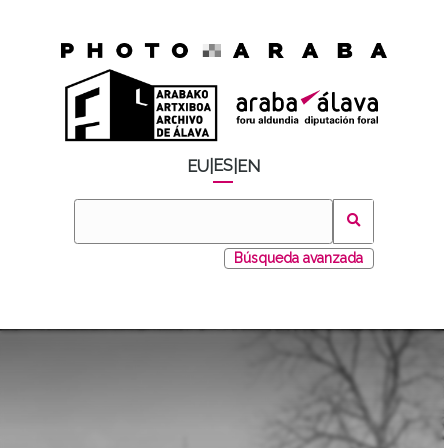
ES
EU
|
|
EN
Búsqueda avanzada