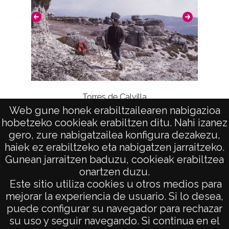
Torres de Calvilla
Web gune honek erabiltzailearen nabigazioa
hobetzeko cookieak erabiltzen ditu. Nahi izanez
gero, zure nabigatzailea konfigura dezakezu,
haiek ez erabiltzeko eta nabigatzen jarraitzeko.
Gunean jarraitzen baduzu, cookieak erabiltzea
onartzen duzu.
AVISO LEGAL
Este sitio utiliza cookies u otros medios para
POLÍTICA DE PRIVACIDAD
mejorar la experiencia de usuario. Si lo desea,
puede configurar su navegador para rechazar
ACCESIBILIDAD
su uso y seguir navegando. Si continua en el
ATENCIÓN CIUDADANA