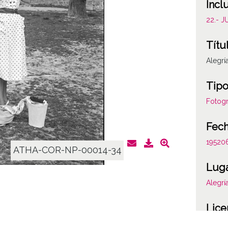
Incl
22.- 
Títu
Alegrí
Tipo
Fotogr
Fec
19520
ATHA-COR-NP-00014-34
Lug
Alegrí
Lice
CC BY