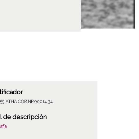
tificador
059.ATHA.COR.NP.00014.34
l de descripción
afía