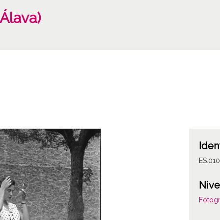
(Álava)
Iden
ES.01
Nive
Fotogr