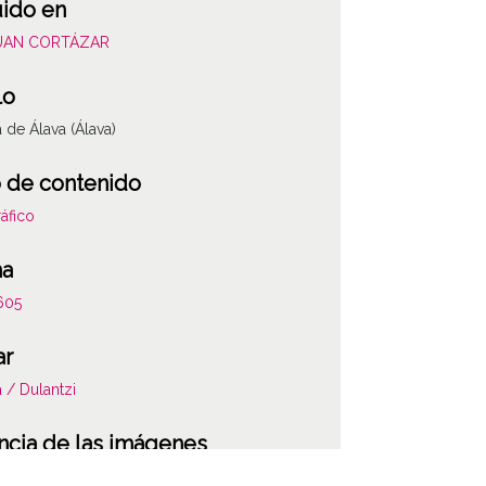
uido en
JUAN CORTÁZAR
lo
a de Álava (Álava)
 de contenido
áfico
ha
605
ar
a / Dulantzi
ncia de las imágenes
-NC-SA 4.0