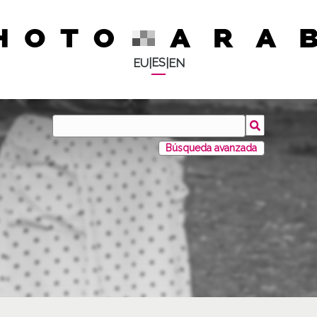
ES
EU
|
|
EN
Búsqueda avanzada