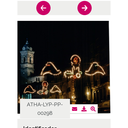
ATHA-LYP-PP-
AT
00298