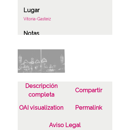
Lugar
Vitoria-Gasteiz
Notas
Album de origen: Fotos color Vitoria
Licencia de las imágenes
CC BY-NC-SA 4.0
Descripción
Compartir
completa
OAI visualization
Permalink
Aviso Legal