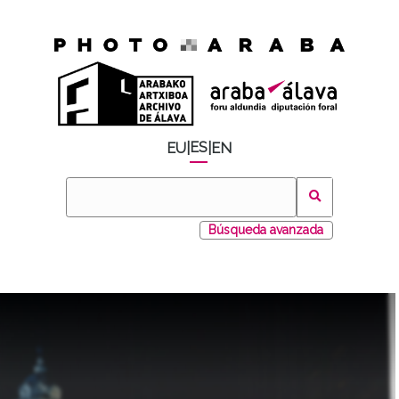
ES
EU
|
|
EN
Búsqueda avanzada