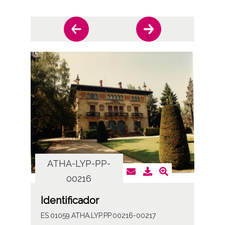
ATHA-LYP-PP-
AT
00216
Identificador
ES.01059.ATHA.LYP.PP.00216-00217