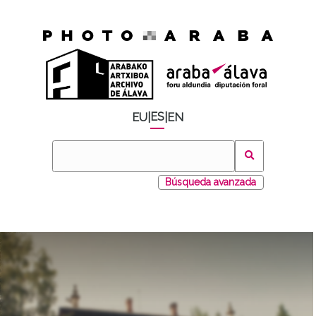
ES
EU
|
|
EN
Búsqueda avanzada