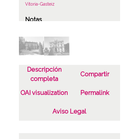
Vitoria-Gasteiz
Notas
Album de origen: Fotos color Vitoria
Licencia de las imágenes
CC BY-NC-SA 4.0
Descripción
Compartir
completa
OAI visualization
Permalink
Aviso Legal