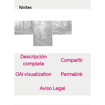
Notas
Album de origen: Fotos color Vitoria
Licencia de las imágenes
CC BY-NC-SA 4.0
Descripción
Compartir
completa
OAI visualization
Permalink
Aviso Legal