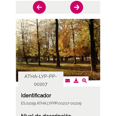
ATHA-LYP-PP-
AT
00207
Identificador
ES.01059.ATHA.LYP.PP.00207-00209