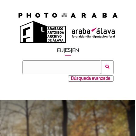
ES
EU
|
|
EN
Búsqueda avanzada