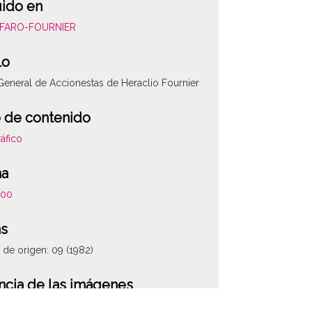
uido en
ALFARO-FOURNIER
lo
General de Accionestas de Heraclio Fournier
 de contenido
áfico
ha
100
as
de origen: 09 (1982)
ATHA-ALF-PP-
ncia de las imágenes
-NC-SA 4.0