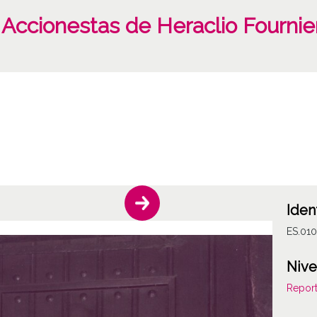
 Accionestas de Heraclio Fournie
Iden
ES.010
Nive
Report