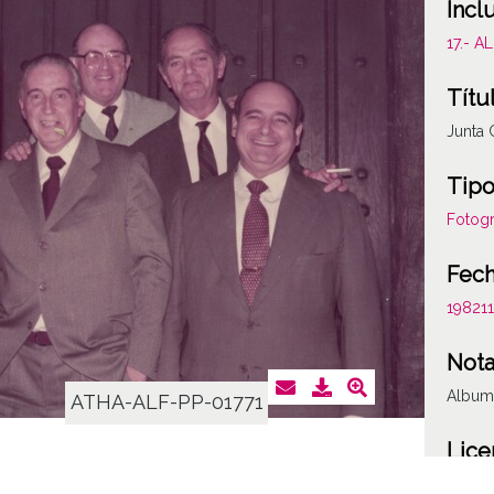
Incl
17.- 
Títu
Junta 
Tipo
Fotogr
Fec
19821
Not
Album 
ATHA-ALF-PP-01771
Lice
CC BY