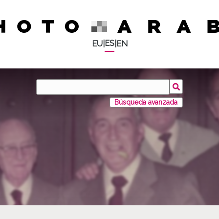
ES
EU
|
|
EN
Búsqueda avanzada