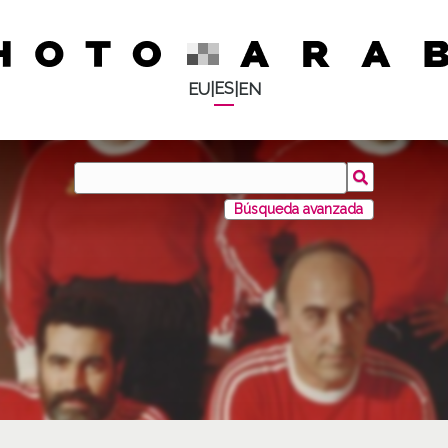
ES
EU
|
|
EN
Búsqueda avanzada