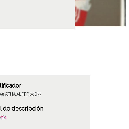
tificador
059.ATHA.ALF.PP.00877
l de descripción
afía