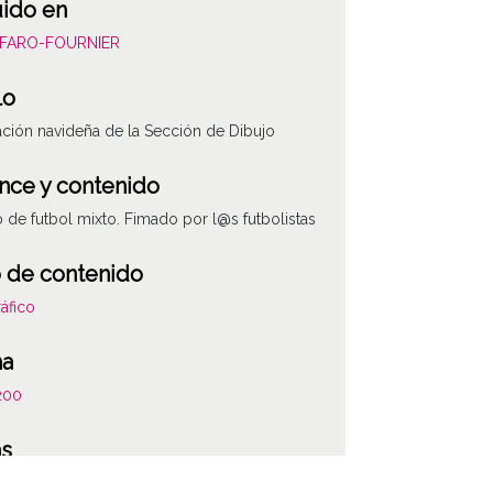
uido en
ALFARO-FOURNIER
lo
tación navideña de la Sección de Dibujo
nce y contenido
 de futbol mixto. Fimado por l@s futbolistas
 de contenido
áfico
ha
200
as
de origen: 07 (1968-1982)