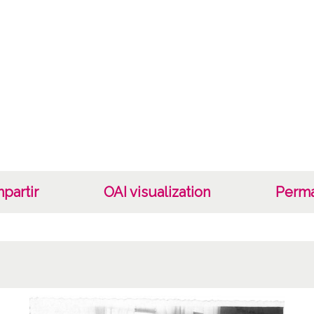
Lice
CC BY
partir
OAI visualization
Perma