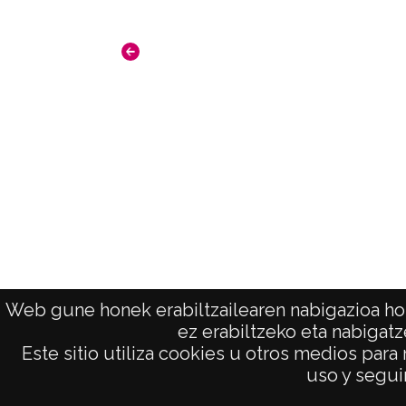
Web gune honek erabiltzailearen nabigazioa hob
ez erabiltzeko eta nabigatz
Este sitio utiliza cookies u otros medios para
AVISO LEGAL
uso y seguir