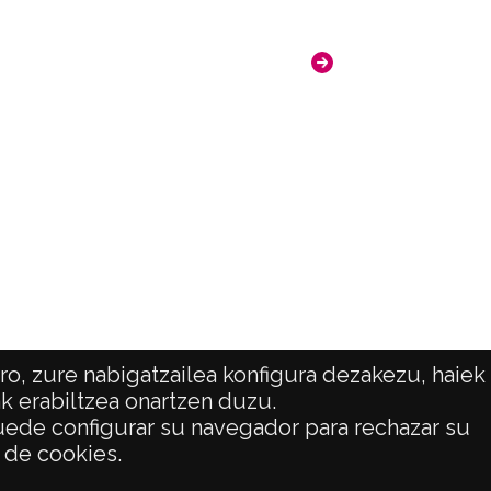
o, zure nabigatzailea konfigura dezakezu, haiek
ak erabiltzea onartzen duzu.
 puede configurar su navegador para rechazar su
ATENCIÓN CIUDADANA
o de cookies.