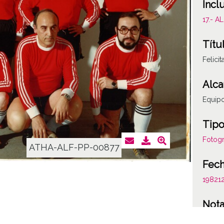
Incl
17.- 
Títu
Felici
Alca
Equipo
Tipo
Fotogr
ATHA-ALF-PP-00877
Fec
19821
Not
Album 