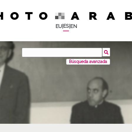
ES
EU
|
|
EN
Búsqueda avanzada