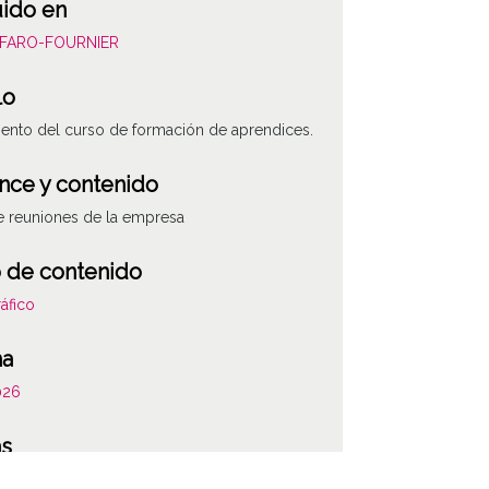
uido en
ALFARO-FOURNIER
lo
ento del curso de formación de aprendices.
nce y contenido
e reuniones de la empresa
 de contenido
áfico
ha
026
ATHA-ALF-PP-0
as
de origen: 04 (1966-1970)