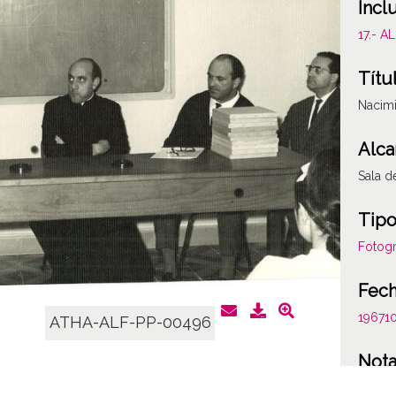
Incl
17.- 
Títu
Nacimi
Alca
Sala d
Tipo
Fotogr
Fec
19671
ATHA-ALF-PP-00496
Not
Album 