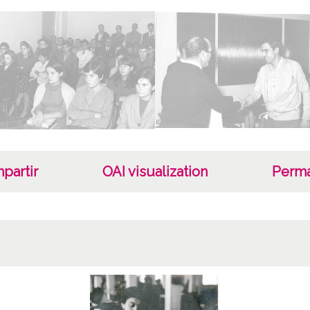
Lice
CC BY
partir
OAI visualization
Perma