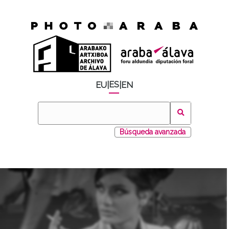
ES
EU
|
|
EN
Búsqueda avanzada