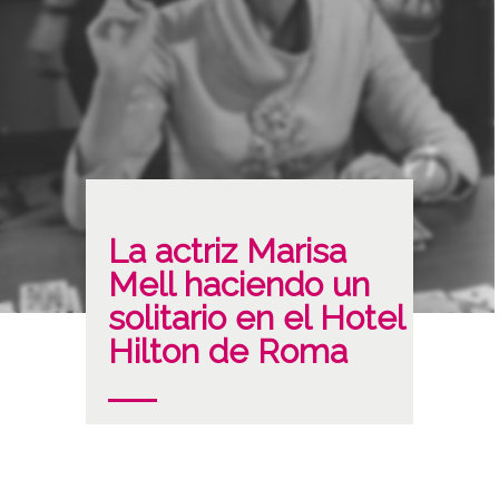
La actriz Marisa
Mell haciendo un
solitario en el Hotel
Hilton de Roma