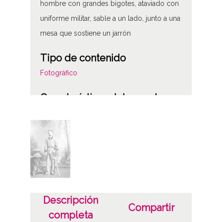
hombre con grandes bigotes, ataviado con
uniforme militar, sable a un lado, junto a una
mesa que sostiene un jarrón
Tipo de contenido
Fotográfico
Características del soporte
Positivos
Albúmina
Características físicas: Papel b/n, 14,5x10
Fecha
1870-00-00
1920-00-00
Descripción
Compartir
completa
Autor