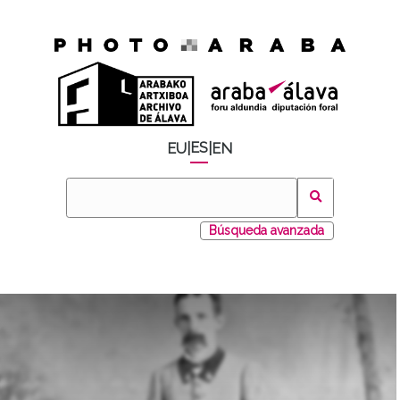
ES
EU
|
|
EN
Búsqueda avanzada