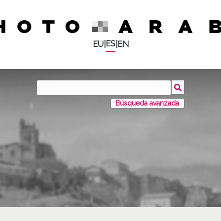
ES
EU
|
|
EN
Búsqueda avanzada