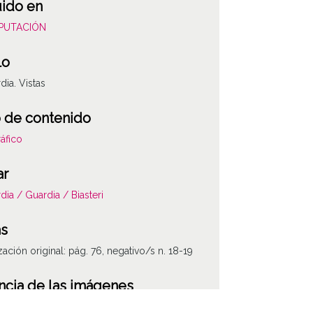
uido en
DIPUTACIÓN
lo
dia. Vistas
 de contenido
áfico
ar
dia / Guardia / Biasteri
as
zación original: pág. 76, negativo/s n. 18-19
ATHA-DIC-NP-0
ncia de las imágenes
-NC-SA 4.0