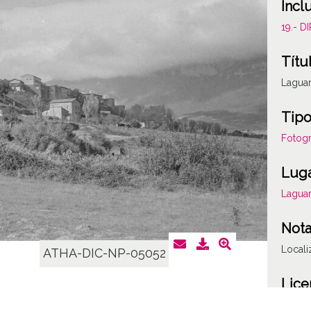
Incl
19.- 
Títu
Laguar
Tipo
Fotogr
Lug
Laguar
Not
Locali
ATHA-DIC-NP-05052
Lice
CC BY