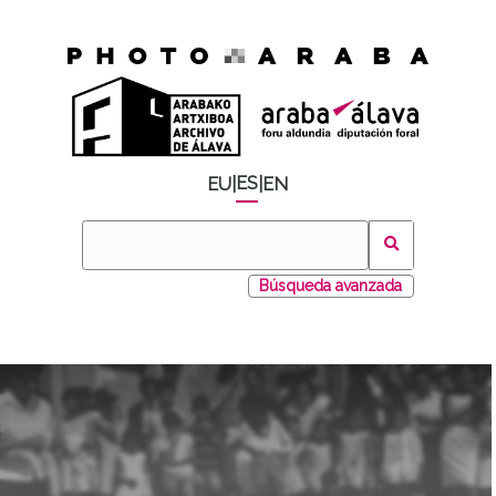
ES
EU
|
|
EN
Búsqueda avanzada