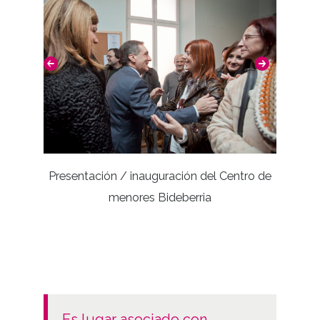
Presentación / inauguración del Centro de
Inaugu
menores Bideberria
Diput
es lugar asociado con