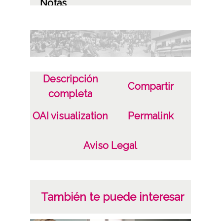
Notas
Localización original: pág. 72, negativo/s n.
26-35
Licencia de las imágenes
CC BY-NC-SA 4.0
Descripción
Compartir
completa
OAI visualization
Permalink
Aviso Legal
También te puede interesar