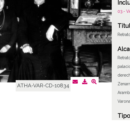
Incl
03.- 
Títu
Retrat
Alca
Retrat
palaci
derech
Zenarr
ATHA-VAR-CD-10834
Arambu
Varon
Tipo
Fotogr