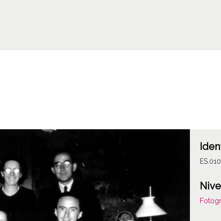
Iden
ES.01
Nive
Fotogr