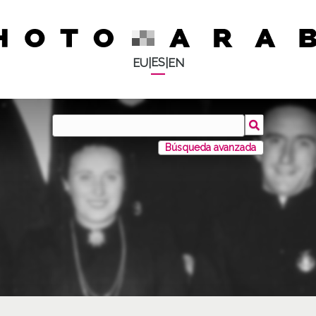
ES
EU
|
|
EN
Búsqueda avanzada