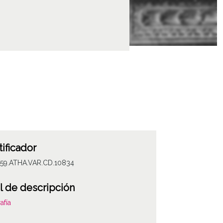
tificador
059.ATHA.VAR.CD.10834
l de descripción
afía