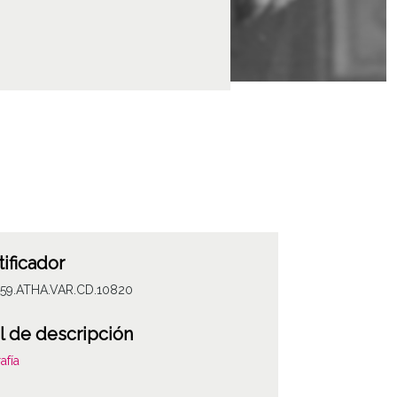
tificador
059.ATHA.VAR.CD.10820
l de descripción
afía