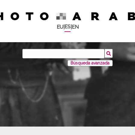
ES
EU
|
|
EN
Búsqueda avanzada