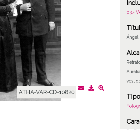
Incl
03.- 
Títu
Ángel 
Alca
Retrat
Aureli
vestid
ATHA-VAR-CD-10820
Tipo
Fotogr
Cara
Positi