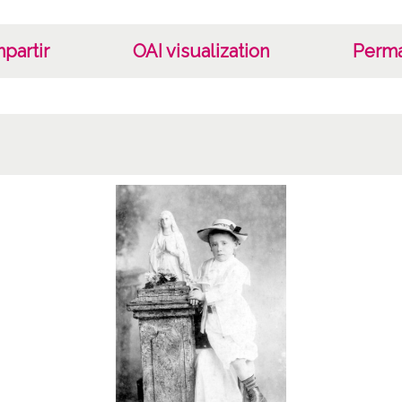
10820
ATHA-
partir
OAI visualization
Perma
Signat
Positi
01-10
Lice
CC BY