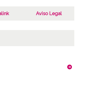
 VAR 450
DAF-VAR-PP-006-450
link
Aviso Legal
uras: ; Internegativo: VAR-IN-001-450 ;
vo copia: VAR-PC-450 ; Copia digital: VAR-CD-
820
ncia de las imágenes
-NC-SA 4.0