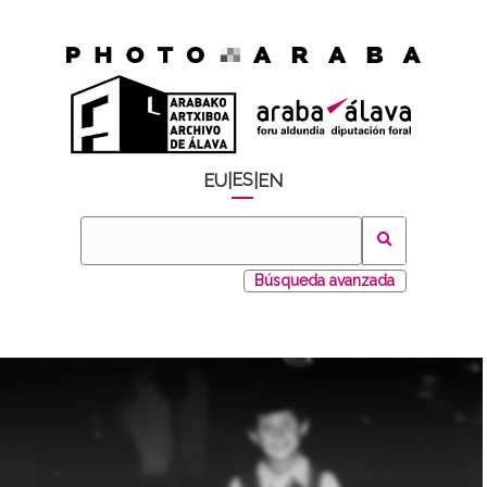
ES
EU
|
|
EN
Búsqueda avanzada