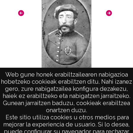
Cleaner" por el lado donde no está la
emulsión. Abril 1997
10837 VAR 477
ATHA-DAF-VAR-NP-007-477
Signaturas: ; Internegativo: VAR-IN-001-477 ;
Positivo copia: VAR-PC-477 ; Copia digital:
VAR-CD-01-10837
Licencia de las imágenes
Web gune honek erabiltzailearen nabigazioa
Rodrigo Ignacio Varona Salazar
hobetzeko cookieak erabiltzen ditu. Nahi izanez
CC BY-NC-SA 4.0
gero, zure nabigatzailea konfigura dezakezu,
haiek ez erabiltzeko eta nabigatzen jarraitzeko.
Gunean jarraitzen baduzu, cookieak erabiltzea
onartzen duzu.
AVISO LEGAL
Este sitio utiliza cookies u otros medios para
POLÍTICA DE PRIVACIDAD
mejorar la experiencia de usuario. Si lo desea,
puede configurar su navegador para rechazar
ACCESIBILIDAD