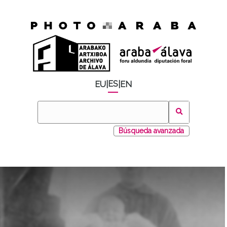
ES
EU
|
|
EN
Búsqueda avanzada