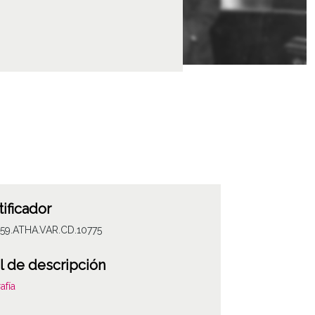
tificador
059.ATHA.VAR.CD.10775
l de descripción
afía