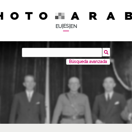
ES
EU
|
|
EN
Búsqueda avanzada