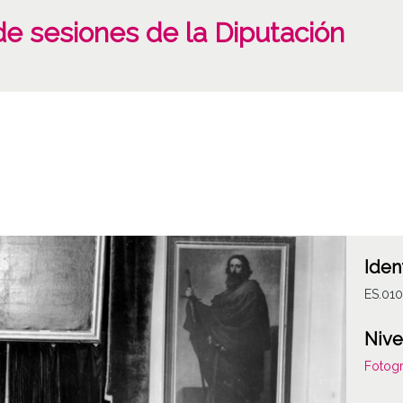
de sesiones de la Diputación
Iden
ES.01
Nive
Fotogr