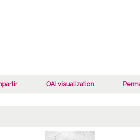
Cara
Positi
Gelati
Caracte
Fec
1930-
1950-
Lug
partir
OAI visualization
Perma
VITOR
Vitori
Auto
Autor
Not