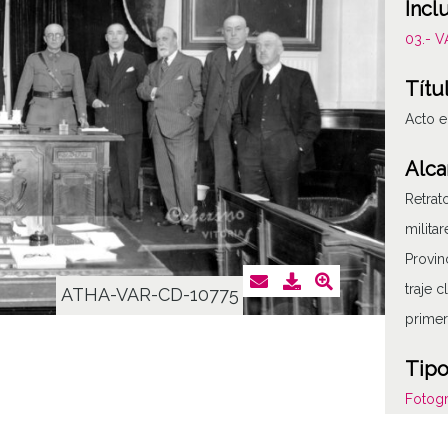
Incl
03.- 
Títu
Acto e
Alca
Retrat
milita
Provin
traje 
ATHA-VAR-CD-10775
primer
Tipo
Fotogr