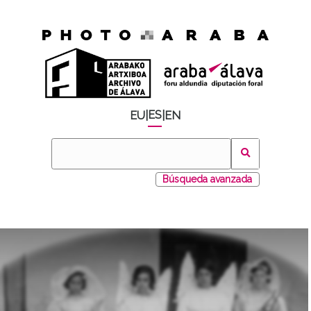
ES
EU
|
|
EN
Búsqueda avanzada