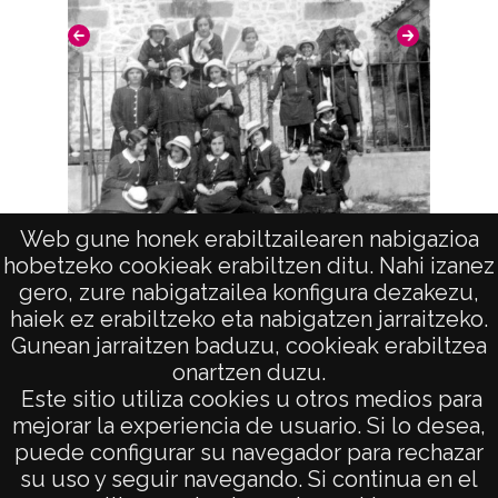
con sobre mylar. Mayo 1997
Escrito en el reverso: "Las pequeñas,
vestidas de griegas, la felicitación de Sor
Jesusa. 21-8-33"
10770 VAR 406
ATHA-DAF-VAR-PP-004-406
Signaturas: ; Internegativo: VAR-IN-001-406 ;
Web gune honek erabiltzailearen nabigazioa
Excursión al santuario de Oro
hobetzeko cookieak erabiltzen ditu. Nahi izanez
Positivo copia: VAR-PC-406 ; Copia digital:
gero, zure nabigatzailea konfigura dezakezu,
VAR-CD-01-10770
haiek ez erabiltzeko eta nabigatzen jarraitzeko.
Gunean jarraitzen baduzu, cookieak erabiltzea
Licencia de las imágenes
onartzen duzu.
AVISO LEGAL
CC BY-NC-SA 4.0
Este sitio utiliza cookies u otros medios para
POLÍTICA DE PRIVACIDAD
mejorar la experiencia de usuario. Si lo desea,
puede configurar su navegador para rechazar
ACCESIBILIDAD
su uso y seguir navegando. Si continua en el
ATENCIÓN CIUDADANA