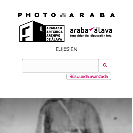
ES
EU
|
|
EN
Búsqueda avanzada