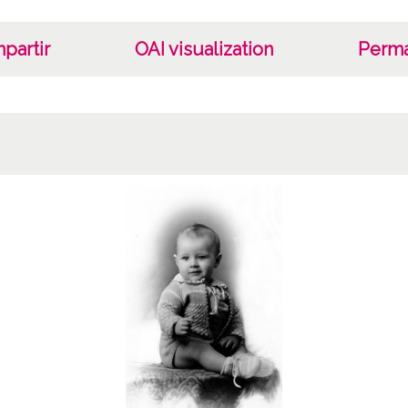
Escrit
Varona
partir
OAI visualization
Perma
X-194
10685
ATHA-
Signat
Positi
CD-01
Lice
CC BY