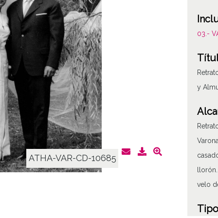
Incl
03.- 
Títu
Retrat
y Almu
Alca
Retrat
Varona
casado
ATHA-VAR-CD-10685
llorón
velo d
Tipo