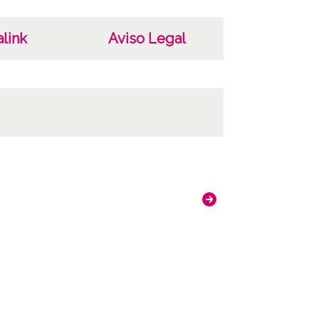
o en el reverso: Jesús Mª Beltrán de Salazar
 28-XI-1938. Almudena García Arciabalo 12-
link
Aviso Legal
5. 27-Agosto-1966
 VAR 328
DAF-VAR-PP-003-328
uras: ; Internegativo: VAR-IN-001-328 ;
vo copia: VAR-PC-328 ; Copia digital: VAR-
-10685
ncia de las imágenes
-NC-SA 4.0