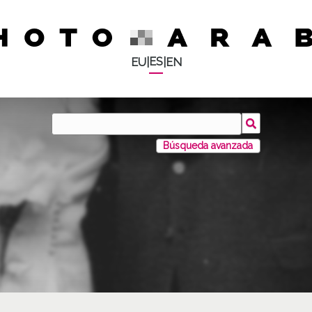
ES
EU
|
|
EN
Búsqueda avanzada