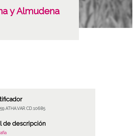
ona y Almudena
tificador
059.ATHA.VAR.CD.10685
l de descripción
afía