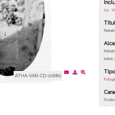
Incl
03.- 
Títu
Retrat
Alca
Retrat
bebé, 
Tipo
ATHA-VAR-CD-10680
Fotogr
Cara
Positi
Gelati