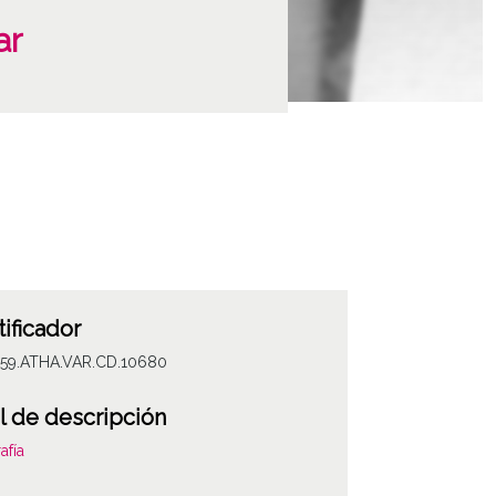
ar
tificador
059.ATHA.VAR.CD.10680
l de descripción
afía