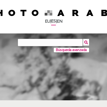
ES
EU
|
|
EN
Búsqueda avanzada