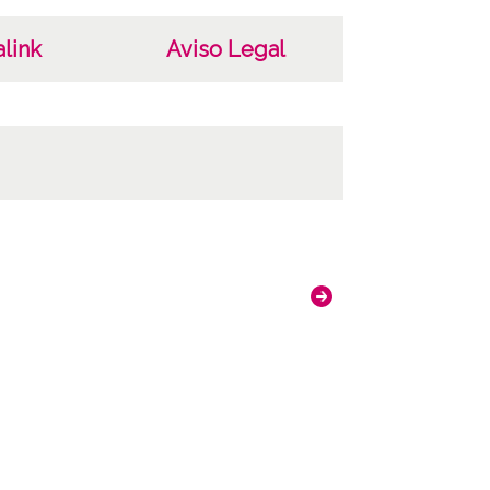
e Aurelia Varona y Angel Beltrán, muerta"
 VAR 323-1 VAR 323-2
link
Aviso Legal
DAF-VAR-PP-003-323-1
uras: ; Internegativo: VAR-IN-001-323-1 ;
vo copia: VAR-PC-323-1 ; Copia digital: VAR-
10680 ; Internegativo: VAR-IN-001-323-2 ;
vo copia: VAR-PC-323-2
ncia de las imágenes
-NC-SA 4.0