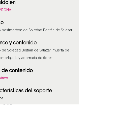
uido en
VARONA
lo
o postmortem de Soledad Beltrán de Salazar
nce y contenido
o de Soledad Beltrán de Salazar, muerta de
amortajada y adornada de flores
 de contenido
áfico
cterísticas del soporte
vos
na D.O.P.