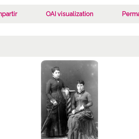
hija d
10680
partir
OAI visualization
Perma
ATHA-
Signat
Positi
CD-01-
Positi
Lice
CC BY