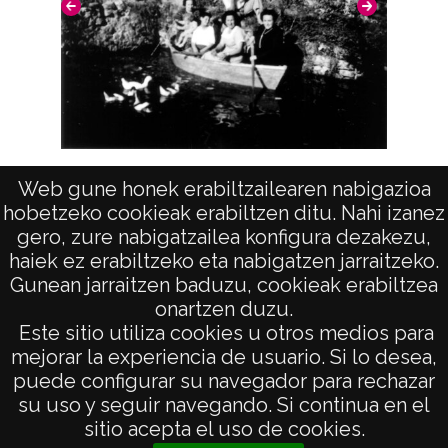
Signaturas: ; Internegativo: VAR-IN-001-234-
1 ; Positivo copia: VAR-PC-234-1 ; Copia
digital: VAR-CD-01-10578 ; Internegativo:
VAR-IN-001-234-2 ; Positivo copia: VAR-PC-
234-2
En bote por el foso
Web gune honek erabiltzailearen nabigazioa
Licencia de las imágenes
hobetzeko cookieak erabiltzen ditu. Nahi izanez
CC BY-NC-SA 4.0
Rodrigo
gero, zure nabigatzailea konfigura dezakezu,
haiek ez erabiltzeko eta nabigatzen jarraitzeko.
Gunean jarraitzen baduzu, cookieak erabiltzea
onartzen duzu.
AVISO LEGAL
Este sitio utiliza cookies u otros medios para
POLÍTICA DE PRIVACIDAD
mejorar la experiencia de usuario. Si lo desea,
puede configurar su navegador para rechazar
ACCESIBILIDAD
su uso y seguir navegando. Si continua en el
ATENCIÓN CIUDADANA
sitio acepta el uso de cookies.