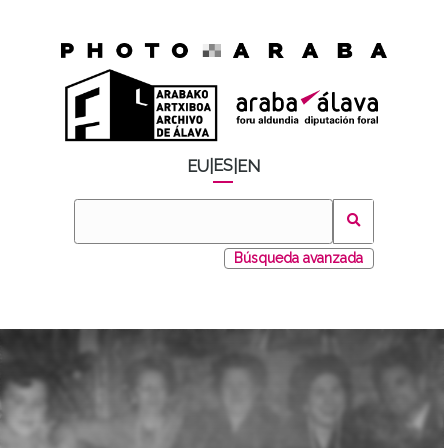
ES
EU
|
|
EN
Búsqueda avanzada