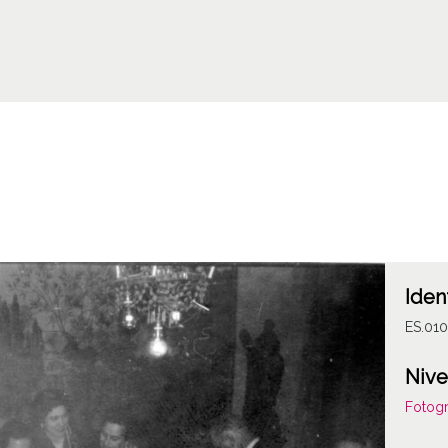
Iden
ES.01
Nive
Fotogr