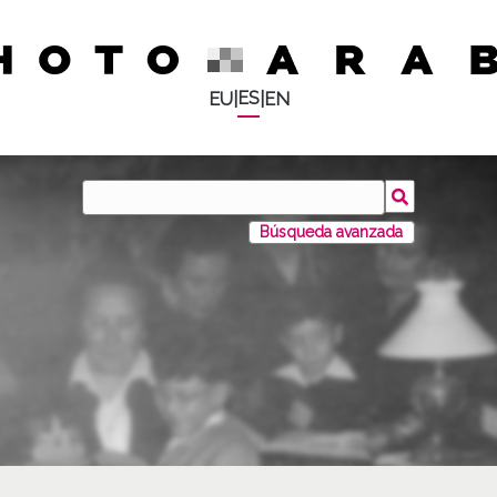
ES
EU
|
|
EN
Búsqueda avanzada