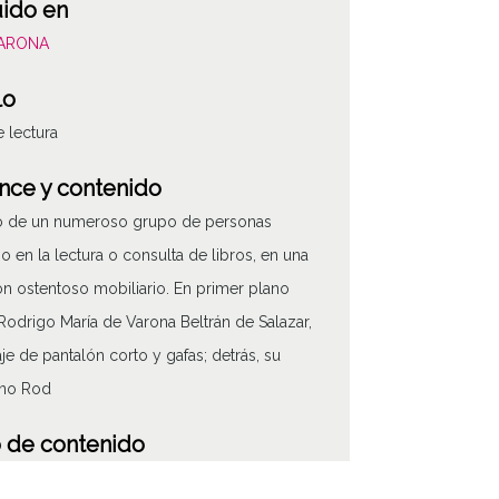
uido en
VARONA
lo
e lectura
nce y contenido
to de un numeroso grupo de personas
o en la lectura o consulta de libros, en una
on ostentoso mobiliario. En primer plano
 Rodrigo María de Varona Beltrán de Salazar,
aje de pantalón corto y gafas; detrás, su
no Rod
 de contenido
áfico