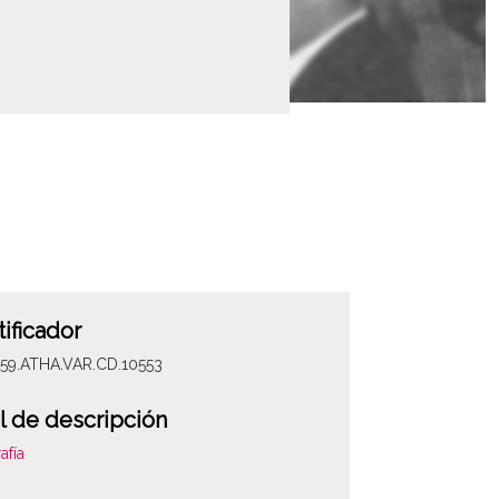
tificador
059.ATHA.VAR.CD.10553
l de descripción
afía