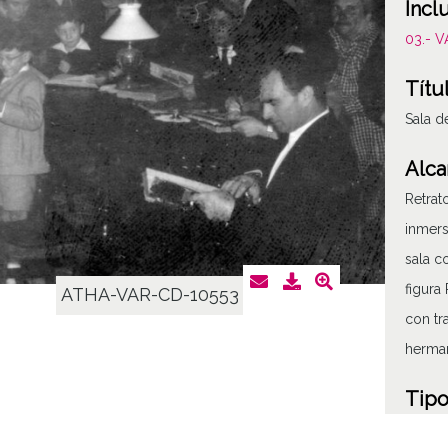
Incl
03.- 
Títu
Sala d
Alca
Retra
inmers
sala c
figura
ATHA-VAR-CD-10553
con tr
herma
Tipo
Fotogr