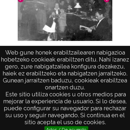
con sobre mylar. Abril 1997
10547 VAR 213-1 VAR 213-2 VAR 213-3
ATHA-DAF-VAR-PP-002-213
Tercera
Signaturas: ; Internegativo: VAR-IN-001-213-1
; Positivo copia: VAR-PC-213-1 ; Copia
digital: VAR-CD-10547 ; Internegativo: VAR-
Sala de lectura
Web gune honek erabiltzailearen nabigazioa
IN-001-213-2 ; Positivo copia: VAR-PC-213-2
hobetzeko cookieak erabiltzen ditu. Nahi izanez
gero, zure nabigatzailea konfigura dezakezu,
; Internegativo: VAR-IN-001-213-3 ; Positivo
haiek ez erabiltzeko eta nabigatzen jarraitzeko.
copia: VAR-PC-213-3
Gunean jarraitzen baduzu, cookieak erabiltzea
onartzen duzu.
Licencia de las imágenes
AVISO LEGAL
Este sitio utiliza cookies u otros medios para
CC BY-NC-SA 4.0
POLÍTICA DE PRIVACIDAD
mejorar la experiencia de usuario. Si lo desea,
puede configurar su navegador para rechazar
ACCESIBILIDAD
su uso y seguir navegando. Si continua en el
ATENCIÓN CIUDADANA
sitio acepta el uso de cookies.
Ados / De acuerdo