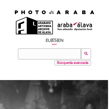
ES
EU
|
|
EN
Búsqueda avanzada