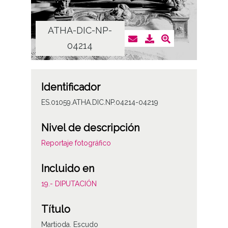
ATHA-DIC-NP-
AT
04214
Identificador
ES.01059.ATHA.DIC.NP.04214-04219
Nivel de descripción
Reportaje fotográfico
Incluido en
19.- DIPUTACIÓN
Título
Martioda. Escudo