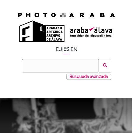
ES
EU
|
|
EN
Búsqueda avanzada