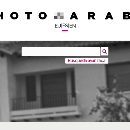
ES
EU
|
|
EN
Búsqueda avanzada