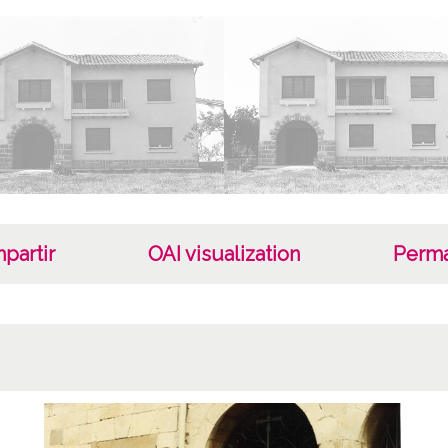
39-41
Lice
CC BY
partir
OAI visualization
Perma