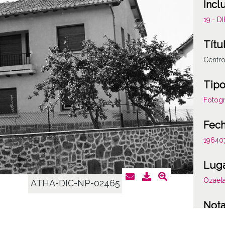
Incl
19.- 
Títu
Centro
Tipo
Fotogr
Fec
19640
Lug
Ozaeta
ATHA-DIC-NP-02465
Not
Locali