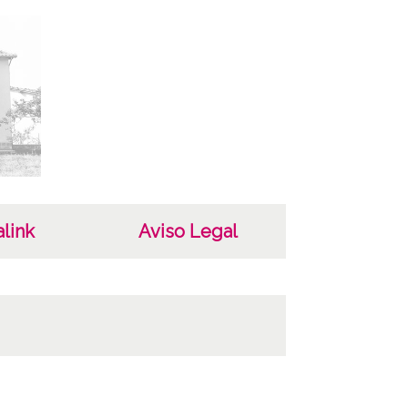
ncia de las imágenes
-NC-SA 4.0
link
Aviso Legal