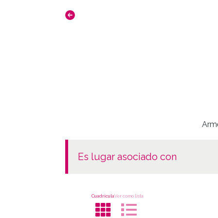
Arme
es lugar asociado con
Cuadrícula
Ver como lista