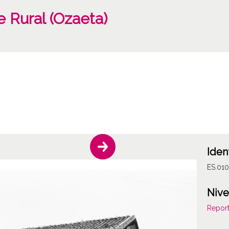
 Rural (Ozaeta)
Iden
ES.01
Nive
Report