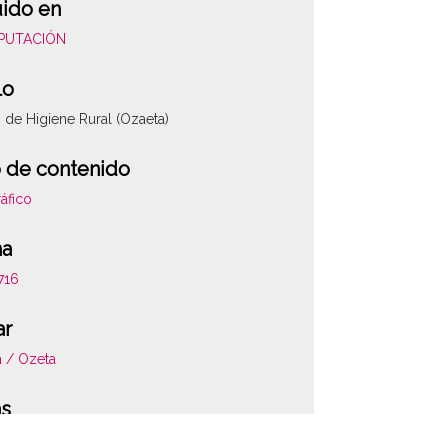
uido en
DIPUTACIÓN
lo
 de Higiene Rural (Ozaeta)
 de contenido
áfico
ha
716
ar
 / Ozeta
ATHA-DIC-NP-0
as
zación original: album 1, página 10, negativos