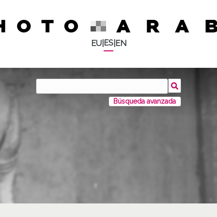
ES
EU
|
|
EN
Búsqueda avanzada