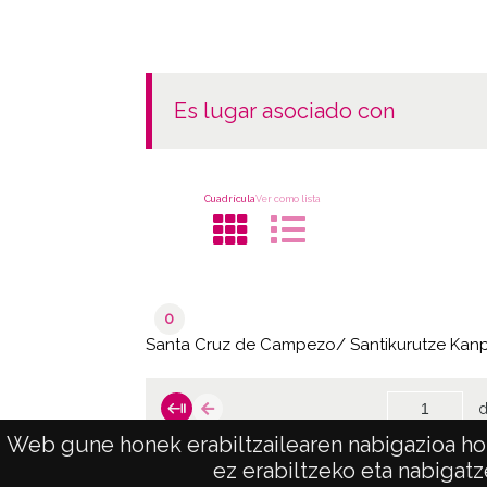
es lugar asociado con
Cuadrícula
Ver como lista
0
Santa Cruz de Campezo/ Santikurutze Kan
d
Web gune honek erabiltzailearen nabigazioa hob
ez erabiltzeko eta nabigatz