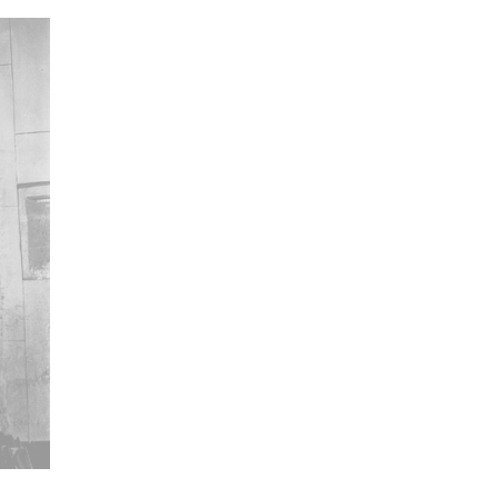
zación original: album 1, página 13, negativos
ncia de las imágenes
-NC-SA 4.0