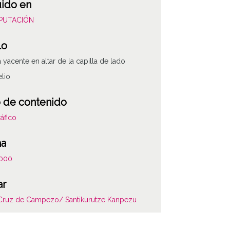
uido en
DIPUTACIÓN
lo
a yacente en altar de la capilla de lado
lio
 de contenido
áfico
ha
000
ar
ATHA-DIC-NP-
 Cruz de Campezo/ Santikurutze Kanpezu
as