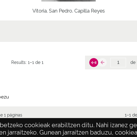
Vitoria. San Pedro. Capilla Reyes
Results:
1–1 de 1
de 
pezu
e 1 páginas
1–1 de
etzeko cookieak erabiltzen ditu. Nahi izanez ger
en jarraitzeko. Gunean jarraitzen baduzu, cookie