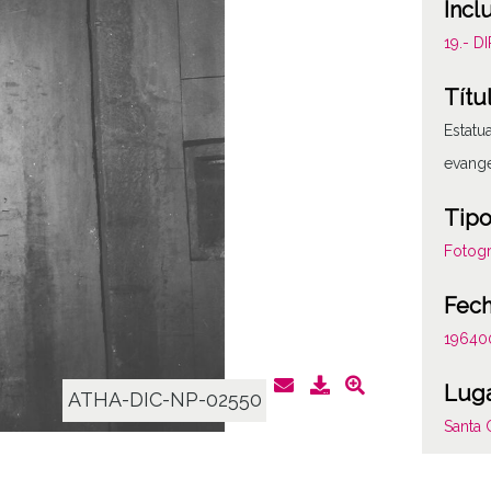
Incl
19.- 
Títu
Estatu
evange
Tipo
Fotogr
Fec
19640
Lug
ATHA-DIC-NP-02550
Santa
Not