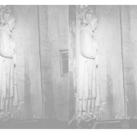
Locali
16-18
Lice
CC BY