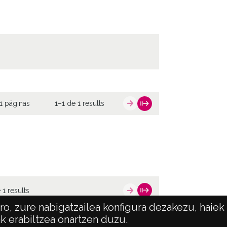
1 páginas
1–1 de 1 results
 1 results
o, zure nabigatzailea konfigura dezakezu, haiek
ak erabiltzea onartzen duzu.