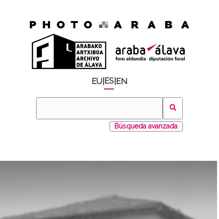
ES
EU
|
|
EN
Búsqueda avanzada