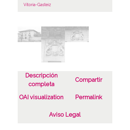
Vitoria-Gasteiz
Notas
Localización original: album 1, página 51,
negativos 33-35
Licencia de las imágenes
CC BY-NC-SA 4.0
Descripción
Compartir
completa
OAI visualization
Permalink
Aviso Legal