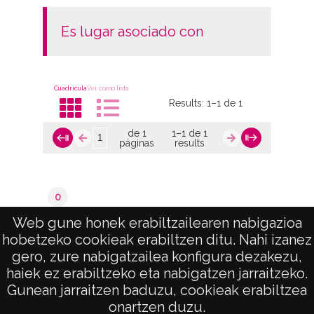
es lugar asociado con
Cuadrícula
Ver como lista
Results:
1–1 de 1
de 1
1–1 de 1
páginas
results
0
Betoño / Betoñu
Web gune honek erabiltzailearen nabigazioa
hobetzeko cookieak erabiltzen ditu. Nahi izanez
de 1
1–1 de 1
gero, zure nabigatzailea konfigura dezakezu,
páginas
results
haiek ez erabiltzeko eta nabigatzen jarraitzeko.
Gunean jarraitzen baduzu, cookieak erabiltzea
onartzen duzu.