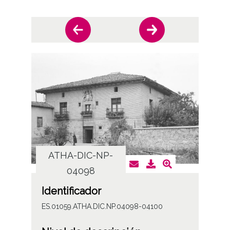
ATHA-DIC-NP-
AT
04098
Identificador
ES.01059.ATHA.DIC.NP.04098-04100