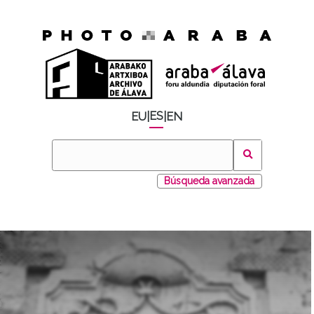
ES
EU
|
|
EN
Búsqueda avanzada