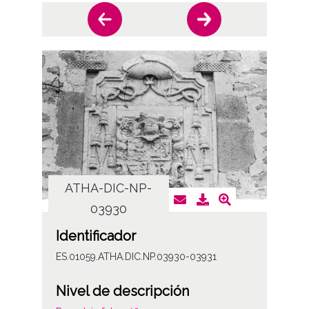
ATHA-DIC-NP-
AT
03930
Identificador
ES.01059.ATHA.DIC.NP.03930-03931
Nivel de descripción