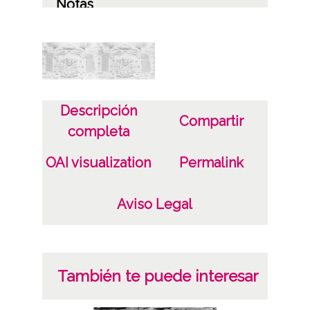
Notas
Localización original: album 1, página 45,
negativos 29-30
Licencia de las imágenes
CC BY-NC-SA 4.0
Descripción
Compartir
completa
OAI visualization
Permalink
Aviso Legal
También te puede interesar