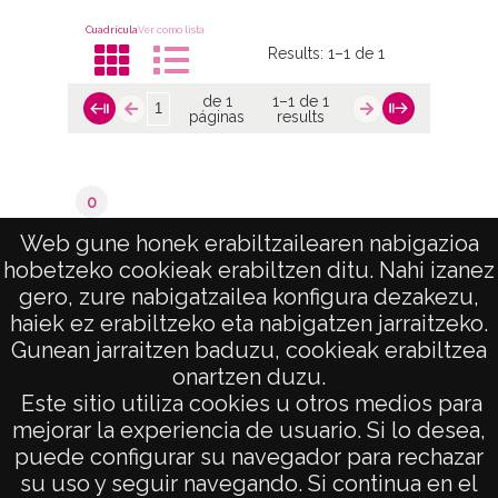
Cuadrícula
Ver como lista
Results:
1–1 de 1
de 1
1–1 de 1
páginas
results
0
Berrikano / Berrícano
Web gune honek erabiltzailearen nabigazioa
hobetzeko cookieak erabiltzen ditu. Nahi izanez
de 1
1–1 de 1
gero, zure nabigatzailea konfigura dezakezu,
páginas
results
haiek ez erabiltzeko eta nabigatzen jarraitzeko.
Gunean jarraitzen baduzu, cookieak erabiltzea
onartzen duzu.
AVISO LEGAL
Este sitio utiliza cookies u otros medios para
POLÍTICA DE PRIVACIDAD
mejorar la experiencia de usuario. Si lo desea,
puede configurar su navegador para rechazar
ACCESIBILIDAD
su uso y seguir navegando. Si continua en el
ATENCIÓN CIUDADANA