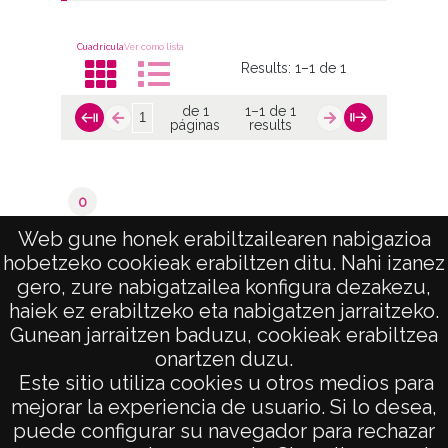
Cuadrícula
Ver como lista
Results:
1–1 de 1
de 1
1–1 de 1
páginas
results
0
Oreitia
Web gune honek erabiltzailearen nabigazioa
hobetzeko cookieak erabiltzen ditu. Nahi izanez
de 1
1–1 de 1
gero, zure nabigatzailea konfigura dezakezu,
páginas
results
haiek ez erabiltzeko eta nabigatzen jarraitzeko.
Gunean jarraitzen baduzu, cookieak erabiltzea
onartzen duzu.
AVISO LEGAL
Este sitio utiliza cookies u otros medios para
POLÍTICA DE PRIVACIDAD
mejorar la experiencia de usuario. Si lo desea,
puede configurar su navegador para rechazar
ACCESIBILIDAD