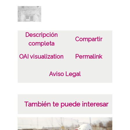
Localización original: album 1, página 14,
negativos 17
Licencia de las imágenes
Descripción
Compartir
CC BY-NC-SA 4.0
completa
OAI visualization
Permalink
Aviso Legal
También te puede interesar