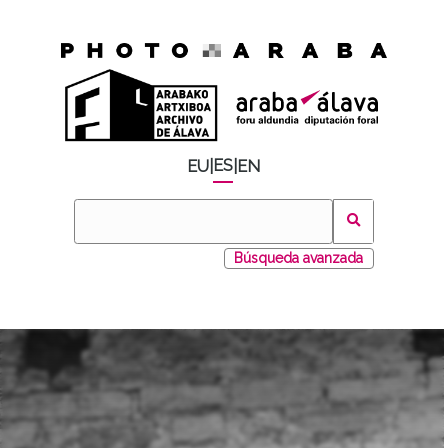
ES
EU
|
|
EN
Búsqueda avanzada