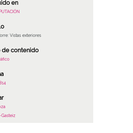
uido en
DIPUTACIÓN
lo
orre: Vistas exteriores
 de contenido
áfico
ha
814
ar
oza
ATHA-DIC-NP-0
a-Gasteiz
as