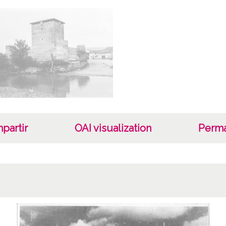
Locali
28-32
Lice
CC BY
partir
OAI visualization
Perma