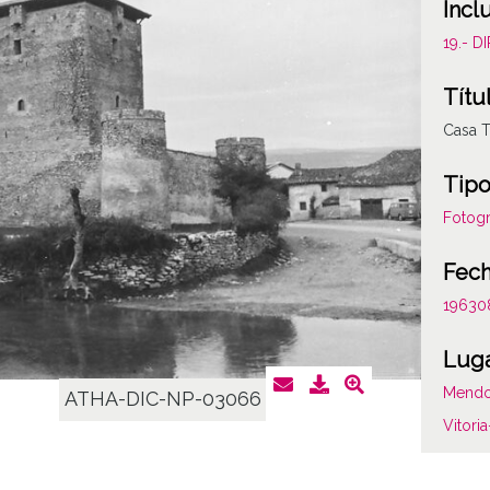
Incl
19.- 
Títu
Casa T
Tipo
Fotogr
Fec
19630
Lug
Mend
ATHA-DIC-NP-03066
Vitori
Not