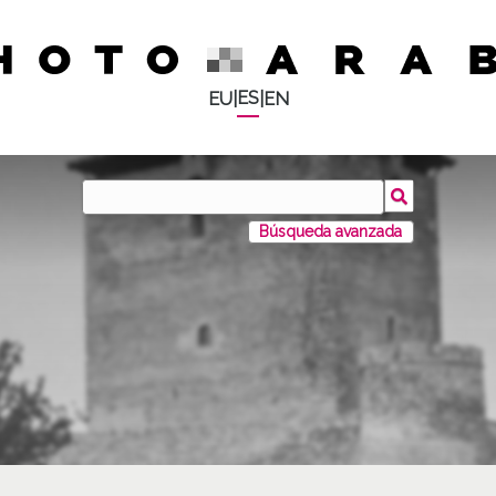
ES
EU
|
|
EN
Búsqueda avanzada