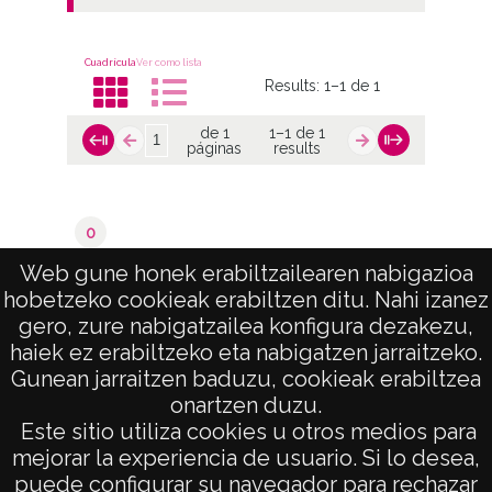
Cuadrícula
Ver como lista
Results:
1–1 de 1
de 1
1–1 de 1
páginas
results
0
Oyón / Oion
Web gune honek erabiltzailearen nabigazioa
hobetzeko cookieak erabiltzen ditu. Nahi izanez
de 1
1–1 de 1
gero, zure nabigatzailea konfigura dezakezu,
páginas
results
haiek ez erabiltzeko eta nabigatzen jarraitzeko.
Gunean jarraitzen baduzu, cookieak erabiltzea
onartzen duzu.
AVISO LEGAL
Este sitio utiliza cookies u otros medios para
POLÍTICA DE PRIVACIDAD
mejorar la experiencia de usuario. Si lo desea,
puede configurar su navegador para rechazar
ACCESIBILIDAD