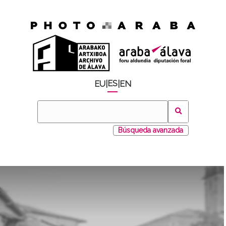
ES
EU
|
|
EN
Búsqueda avanzada