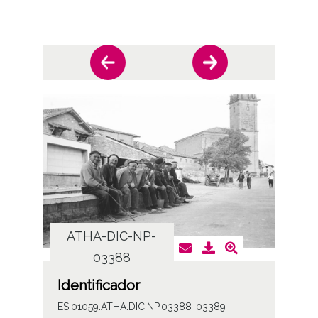
ATHA-DIC-NP-
AT
03388
Identificador
ES.01059.ATHA.DIC.NP.03388-03389