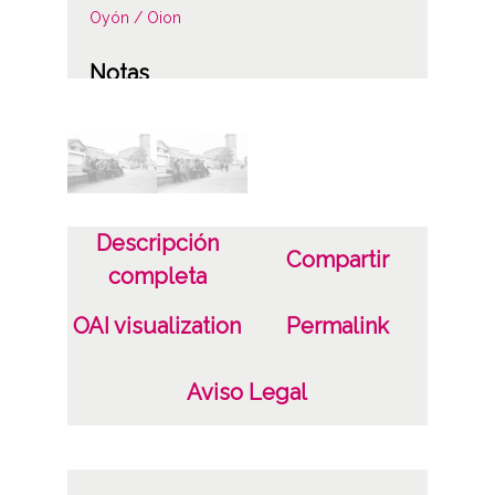
Oyón / Oion
Notas
Localización original: album 1, página 34,
negativos 38-39
Licencia de las imágenes
CC BY-NC-SA 4.0
Descripción
Compartir
completa
OAI visualization
Permalink
Aviso Legal