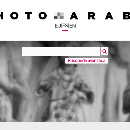
ES
EU
|
|
EN
Búsqueda avanzada