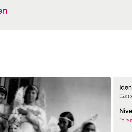
en
Iden
ES.01
Nive
Fotogr