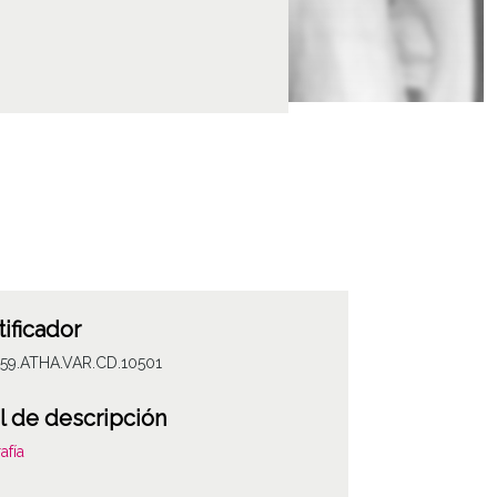
tificador
059.ATHA.VAR.CD.10501
l de descripción
afía