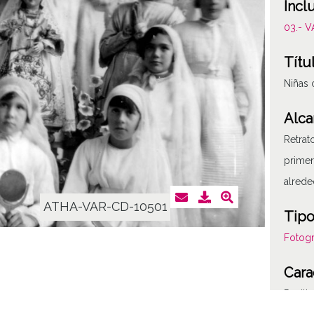
Incl
03.- 
Títu
Niñas 
Alca
Retrat
primer
alrede
ATHA-VAR-CD-10501
Tipo
Fotogr
Cara
Positi