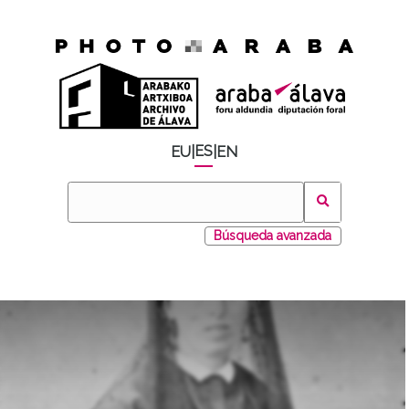
ES
EU
|
|
EN
Búsqueda avanzada