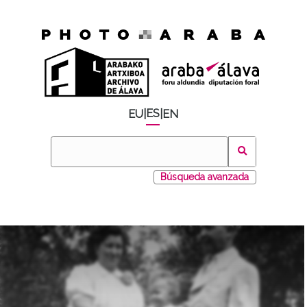
ES
EU
|
|
EN
Búsqueda avanzada