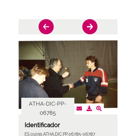
ATHA-DIC-PP-
AT
06785
Identificador
ES.01059.ATHA.DIC.PP.06785-06787