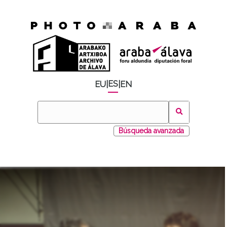
ES
EU
|
|
EN
Búsqueda avanzada