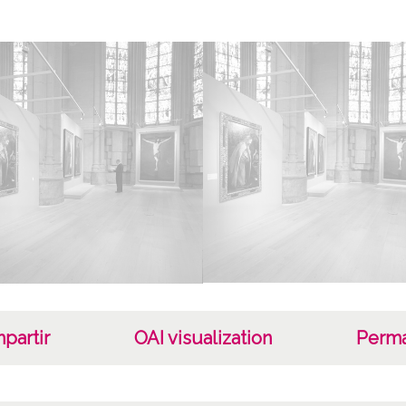
Vitori
Mate
Museo 
Lice
CC BY
partir
OAI visualization
Perma