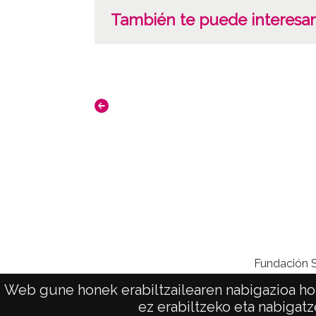
También te puede interesar
Fundación Sa
Web gune honek erabiltzailearen nabigazioa hob
ez erabiltzeko eta nabigatz