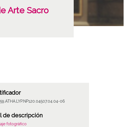
de Arte Sacro
tificador
059.ATHA.LYP.NP120.04507.04.04-06
l de descripción
aje fotográfico