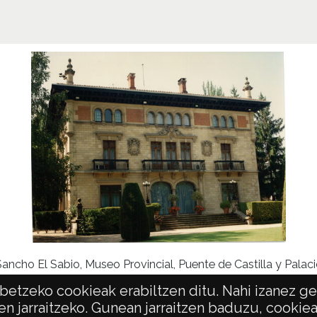
ncho El Sabio, Museo Provincial, Puente de Castilla y Palaci
etzeko cookieak erabiltzen ditu. Nahi izanez ger
en jarraitzeko. Gunean jarraitzen baduzu, cookie