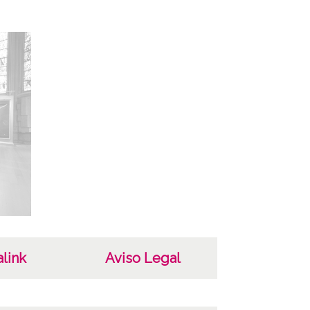
a-Gasteiz
ria
Diocesano de Arte Sacro de Vitoria-Gasteiz
ncia de las imágenes
-NC-SA 4.0
link
Aviso Legal