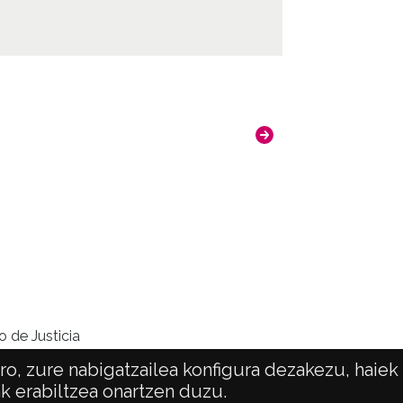
o de Justicia
o, zure nabigatzailea konfigura dezakezu, haiek
ak erabiltzea onartzen duzu.