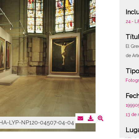
Incl
24.- 
Títu
El Gre
de Art
Tipo
Fotogr
Fec
19990
13 de
HA-LYP-NP120-04507-04-04
Lug