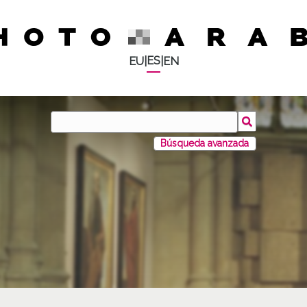
ES
EU
|
|
EN
Búsqueda avanzada