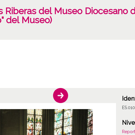
es Riberas del Museo Diocesano 
o" del Museo)
Iden
ES.01
Nive
Report