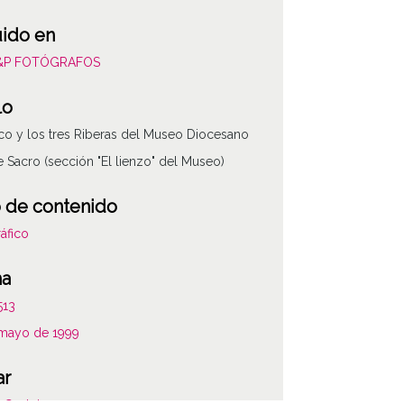
uido en
L&P FOTÓGRAFOS
lo
co y los tres Riberas del Museo Diocesano
e Sacro (sección "El lienzo" del Museo)
 de contenido
áfico
ha
513
 mayo de 1999
ATHA-LYP-NP120-04507-
ar