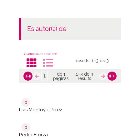
es autor(a) de
Cuadrícula
Ver como lista
Results:
1–3 de 3
de 1
1–3 de 3
páginas
results
0
Luis Montoya Pérez
0
Pedro Elorza