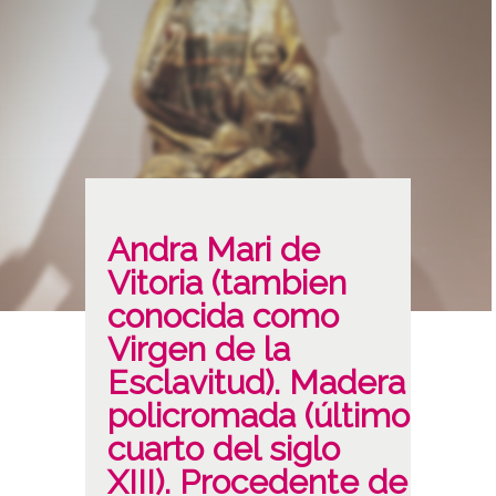
Andra Mari de
Vitoria (tambien
conocida como
Virgen de la
Esclavitud). Madera
policromada (último
cuarto del siglo
XIII). Procedente de