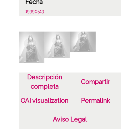
Fecha
19990513
13 de mayo de 1999
Lugar
Vitoria-Gasteiz
Materia
Museo Diocesano de Arte Sacro de Vitoria-
Descripción
Gasteiz
Compartir
completa
Autor
OAI visualization
Permalink
Luis Montoya Pérez
Pedro Elorza Rodríguez
Aviso Legal
Licencia de las imágenes
CC BY-NC-SA 4.0