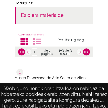
Rodríguez
es o era materia de
Cuadrícula
Ver como lista
Results:
1–3 de 3
de 1
1–3 de 3
páginas
results
1
Museo Diocesano de Arte Sacro de Vitoria-
Gasteiz
Web gune honek erabiltzailearen nabigazioa
hobetzeko cookieak erabiltzen ditu. Nahi izanez
de 1
1–3 de 3
gero, zure nabigatzailea konfigura dezakezu,
páginas
results
haiek ez erabiltzeko eta nabigatzen jarraitzeko.