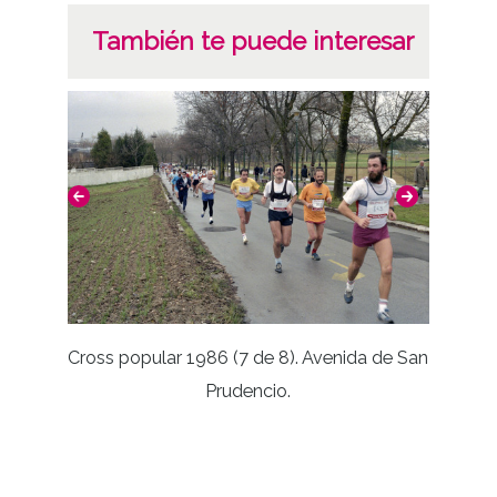
También te puede interesar
Cross popular 1986 (7 de 8). Avenida de San
Prudencio.
Toma 
Disc
Interven