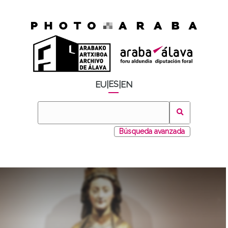
ES
EU
|
|
EN
Búsqueda avanzada