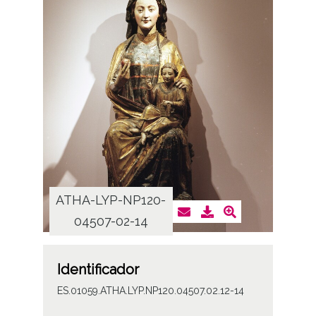
ATHA-LYP-NP120-
ATHA
04507-02-14
0
Identificador
ES.01059.ATHA.LYP.NP120.04507.02.12-14