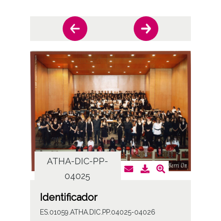
ATHA-DIC-PP-
AT
04025
Identificador
ES.01059.ATHA.DIC.PP.04025-04026