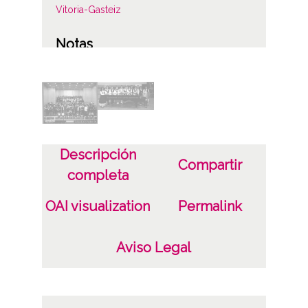
Vitoria-Gasteiz
Notas
Procede de transferencia R-328.6
Licencia de las imágenes
CC BY-NC-SA 4.0
Descripción
Compartir
completa
OAI visualization
Permalink
Aviso Legal