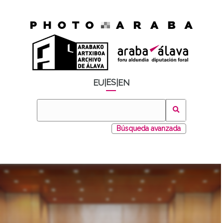
ES
EU
|
|
EN
Búsqueda avanzada