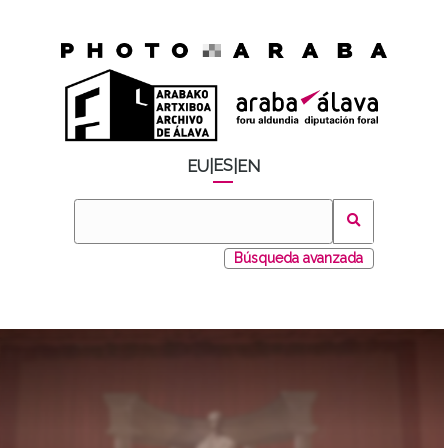
ES
EU
|
|
EN
Búsqueda avanzada