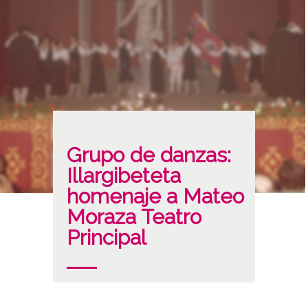
Grupo de danzas:
Illargibeteta
homenaje a Mateo
Moraza Teatro
Principal