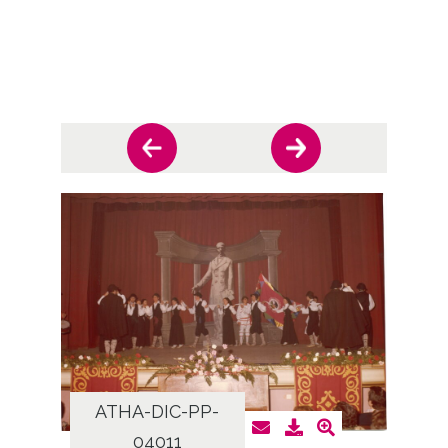
ATHA-DIC-PP-
AT
04011