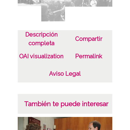
Materia
Aeropuerto de Foronda
Notas
Descripción
Procede de transferencia R-328.6
Compartir
completa
Licencia de las imágenes
OAI visualization
Permalink
CC BY-NC-SA 4.0
Aviso Legal
También te puede interesar