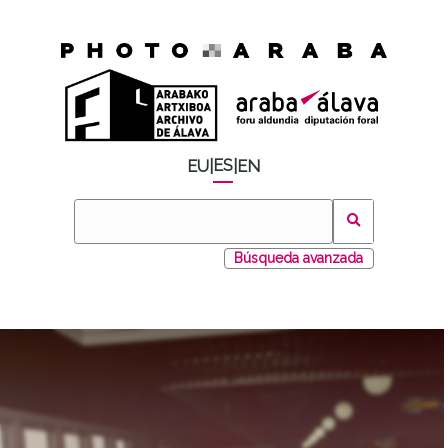
ES
EU
|
|
EN
Búsqueda avanzada