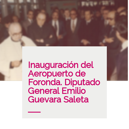
Inauguración del
Aeropuerto de
Foronda. Diputado
General Emilio
Guevara Saleta