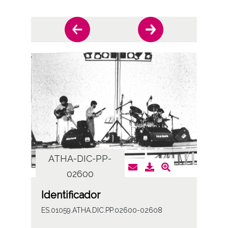
ATHA-DIC-PP-
AT
02600
Identificador
ES.01059.ATHA.DIC.PP.02600-02608