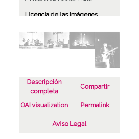
Licencia de las imágenes
CC BY-NC-SA 4.0
Identificador
ES.01059.ATHA.DIC.PP.02600-02608
Descripción
Compartir
completa
OAI visualization
Permalink
Aviso Legal