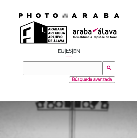
ES
EU
|
|
EN
Búsqueda avanzada