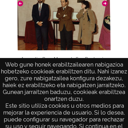
Libro 
Armentia. Casa Museo de San Prudencio.
O
Web gune honek erabiltzailearen nabigazioa
Entrega de premios “Araba” “Kultura” y
hobetzeko cookieak erabiltzen ditu. Nahi izanez
“Mateo de Moraza”
gero, zure nabigatzailea konfigura dezakezu,
haiek ez erabiltzeko eta nabigatzen jarraitzeko.
Gunean jarraitzen baduzu, cookieak erabiltzea
onartzen duzu.
AVISO LEGAL
Este sitio utiliza cookies u otros medios para
POLÍTICA DE PRIVACIDAD
mejorar la experiencia de usuario. Si lo desea,
puede configurar su navegador para rechazar
ACCESIBILIDAD
su uso y seguir navegando. Si continua en el