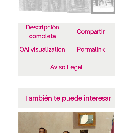
CC BY-NC-SA 4.0
Identificador
Descripción
ES.01059.ATHA.DIC.PP.02524-02530
Compartir
completa
OAI visualization
Permalink
Aviso Legal
También te puede interesar