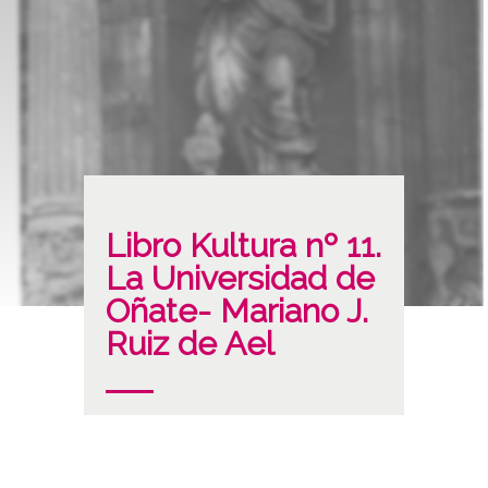
Libro Kultura nº 11.
La Universidad de
Oñate- Mariano J.
Ruiz de Ael