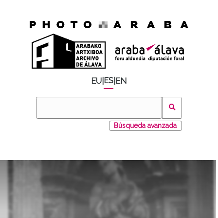
ES
EU
|
|
EN
Búsqueda avanzada