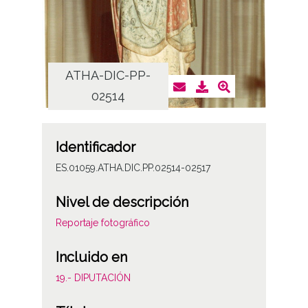
ATHA-DIC-PP-
AT
02514
Identificador
ES.01059.ATHA.DIC.PP.02514-02517
Nivel de descripción
Reportaje fotográfico
Incluido en
19.- DIPUTACIÓN