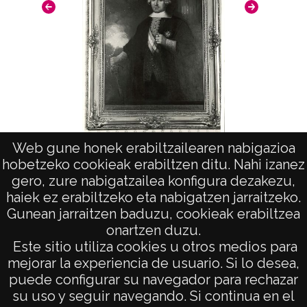
Web gune honek erabiltzailearen nabigazioa
Cuadro Simón de Anda
hobetzeko cookieak erabiltzen ditu. Nahi izanez
gero, zure nabigatzailea konfigura dezakezu,
haiek ez erabiltzeko eta nabigatzen jarraitzeko.
Gunean jarraitzen baduzu, cookieak erabiltzea
onartzen duzu.
AVISO LEGAL
Este sitio utiliza cookies u otros medios para
POLÍTICA DE PRIVACIDAD
mejorar la experiencia de usuario. Si lo desea,
puede configurar su navegador para rechazar
ACCESIBILIDAD
su uso y seguir navegando. Si continua en el
ATENCIÓN CIUDADANA