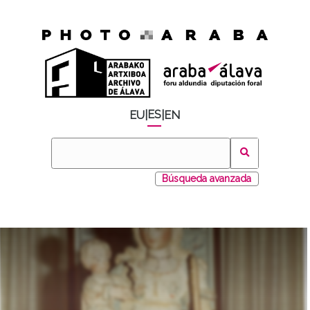
ES
EU
|
|
EN
Búsqueda avanzada