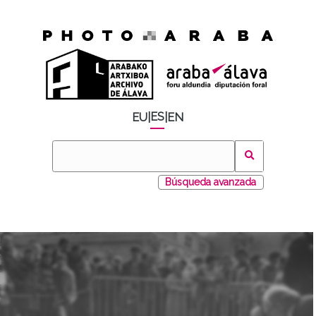
ES
EU
|
|
EN
Búsqueda avanzada