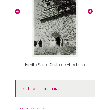
Cua
Ermito Santo Cristo de Abechuco
incluye o incluía
Cuadrícula
Ver como lista