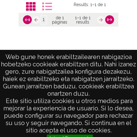
Results:
1–1 de 1
de 1
1–1 de 1
páginas
results
19.- DIPUTACIÓN
Web gune honek erabiltzailearen nabigazioa
hobetzeko cookieak erabiltzen ditu. Nahi izanez
de 1
1–1 de 1
gero, zure nabigatzailea konfigura dezakezu,
páginas
results
haiek ez erabiltzeko eta nabigatzen jarraitzeko.
Gunean jarraitzen baduzu, cookieak erabiltzea
onartzen duzu.
AVISO LEGAL
Este sitio utiliza cookies u otros medios para
POLÍTICA DE PRIVACIDAD
mejorar la experiencia de usuario. Si lo desea,
puede configurar su navegador para rechazar
ACCESIBILIDAD
su uso y seguir navegando. Si continua en el
ATENCIÓN CIUDADANA
sitio acepta el uso de cookies.