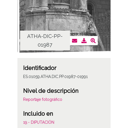
ATHA-DIC-PP-
AT
01987
Identificador
ES.01059.ATHA.DIC.PP.01987-01991
Nivel de descripción
Reportaje fotográfico
Incluido en
19.- DIPUTACIÓN