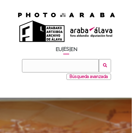
ES
EU
|
|
EN
Búsqueda avanzada