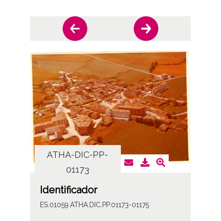
ATHA-DIC-PP-
AT
01173
Identificador
ES.01059.ATHA.DIC.PP.01173-01175